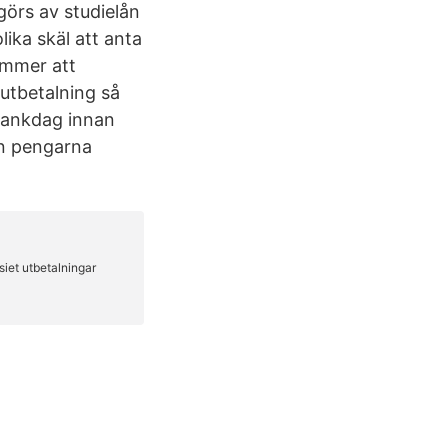
görs av studielån
lika skäl att anta
kommer att
utbetalning så
 bankdag innan
an pengarna