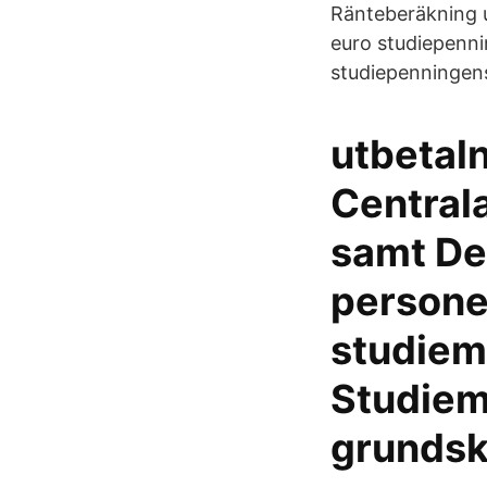
Ränteberäkning u
euro studiepenni
studiepenningens
utbetaln
Central
samt De
personer
studieme
Studiem
grundsk