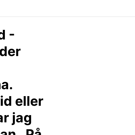
d -
nder
a.
d eller
r jag
an . På