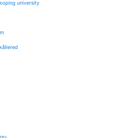
koping university
lm
kållered
 gu