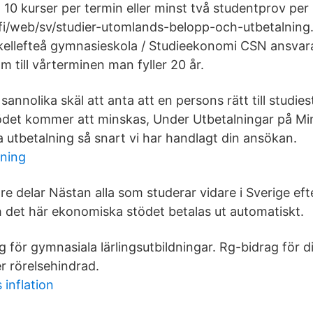
 10 kurser per termin eller minst två studentprov per
fi/web/sv/studier-utomlands-belopp-och-utbetalning
kellefteå gymnasieskola / Studieekonomi CSN ansvara
am till vårterminen man fyller 20 år.
s sannolika skäl att anta att en persons rätt till studi
stödet kommer att minskas, Under Utbetalningar på Mi
a utbetalning så snart vi har handlagt din ansökan.
kning
re delar Nästan alla som studerar vidare i Sverige eft
h det här ekonomiska stödet betalas ut automatiskt.
g för gymnasiala lärlingsutbildningar. Rg-bidrag för d
r rörelsehindrad.
inflation