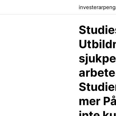
investerarpeng
Studie
Utbild
sjukpe
arbete
Studie
mer På
inte k