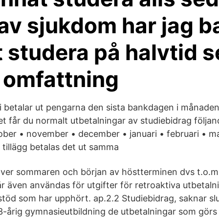
av sjukdom har jag b
 studera på halvtid 
 omfattning
betalar ut pengarna den sista bankdagen i månaden.
et får du normalt utbetalningar av studiebidrag följa
ber • november • december • januari • februari • mar
a tillägg betalas det ut samma
t över sommaren och början av höstterminen dvs t.o.m.
 även användas för utgifter för retroaktiva utbetaln
stöd som har upphört. ap.2.2 Studiebidrag, saknar sl
 3-årig gymnasieutbildning de utbetalningar som görs