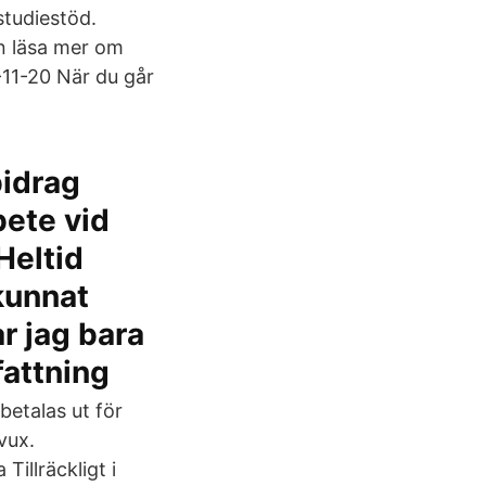
studiestöd.
an läsa mer om
-11-20 När du går
bidrag
bete vid
Heltid
kunnat
r jag bara
attning
 betalas ut för
vux.
illräckligt i