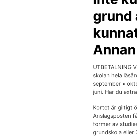
grund 
kunnat
Annan
UTBETALNING Vi 
skolan hela läsår
september • okto
juni. Har du extr
Kortet är giltig
Anslagsposten får
former av studie
grundskola eller