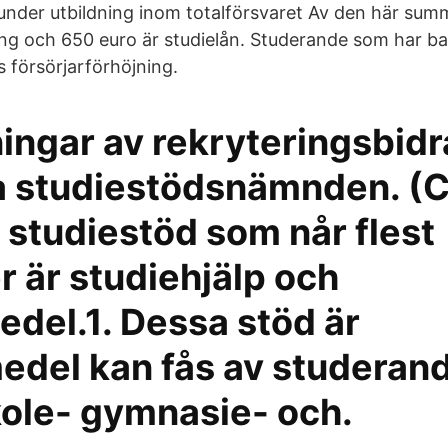
nder utbildning inom totalförsvaret Av den här sum
ng och 650 euro är studielån. Studerande som har ba
 försörjarförhöjning.
ingar av rekryteringsbidr
a studiestödsnämnden. (
 studiestöd som når flest
 är studiehjälp och
del.1. Dessa stöd är
edel kan fås av studeran
ole- gymnasie- och.