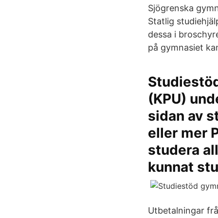
Sjögrenska gymna
Statlig studiehj
dessa i broschyr
på gymnasiet kan 
Studiestöd
(KPU) unde
sidan av s
eller mer 
studera al
kunnat st
Utbetalningar frå