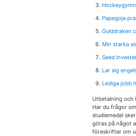
Hockeygymn
Papegoja pra
Gulddraken c
Min starka si
Seed investe
Lar sig engel
Lediga jobb 
Utbetalning och b
Har du frågor om 
studiemedel sker 
göras på något 
föreskrifter om u