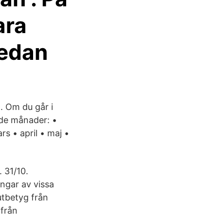
ara
sedan
 Om du går i
nde månader: •
s • april • maj •
 31/10.
ingar av vissa
utbetyg från
 från