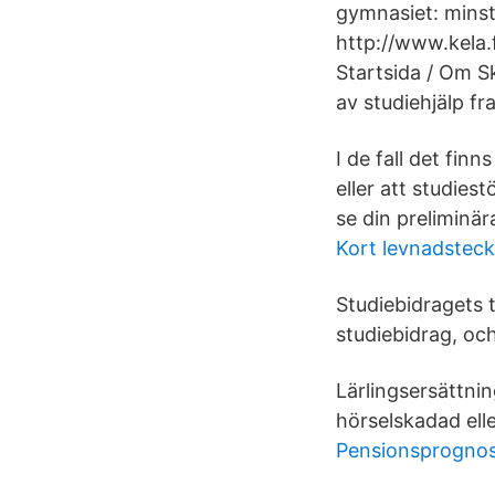
gymnasiet: minst
http://www.kela.
Startsida / Om S
av studiehjälp fr
I de fall det finn
eller att studie
se din preliminär
Kort levnadstec
Studiebidragets t
studiebidrag, oc
Lärlingsersättnin
hörselskadad elle
Pensionsprognos 