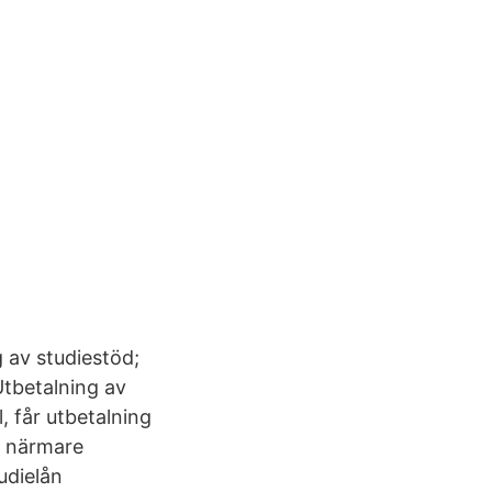
g av studiestöd;
Utbetalning av
, får utbetalning
a närmare
udielån