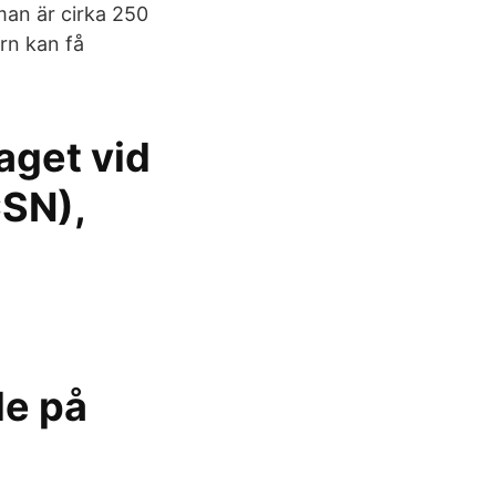
man är cirka 250
rn kan få
aget vid
CSN),
de på