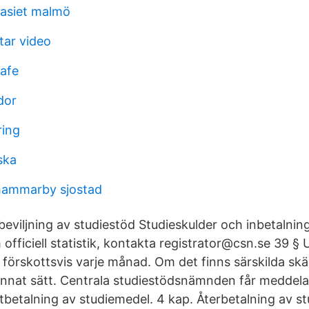
asiet malmö
tar video
afe
dor
ring
ska
hammarby sjostad
eviljning av studiestöd Studieskulder och inbetalnin
officiell statistik, kontakta registrator@csn.se 39 § 
förskottsvis varje månad. Om det finns särskilda skäl
annat sätt. Centrala studiestödsnämnden får meddel
tbetalning av studiemedel. 4 kap. Återbetalning av st