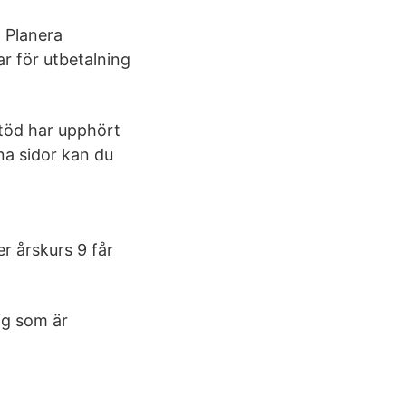
. Planera
r för utbetalning
estöd har upphört
na sidor kan du
er årskurs 9 får
ig som är