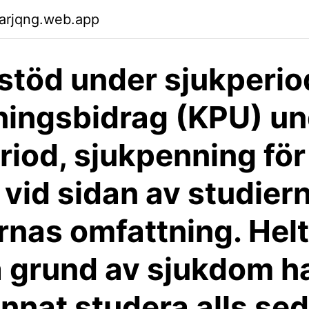
arjqng.web.app
stöd under sjukperio
ningsbidrag (KPU) u
riod, sjukpenning för
 vid sidan av studiern
rnas omfattning. Helti
 grund av sjukdom ha
unnat studera alls sed