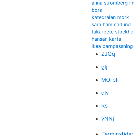
anna stromberg lin
bors
katedralen mork
sara hammarlund
takarbete stockho
hansan karta
ikea barnpassning 
ZJQq
gIj
MOrpI
qlv
Rs
vNNj
Terminstider