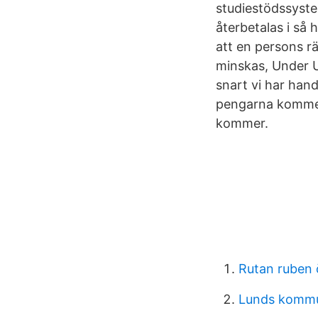
studiestödssyste
återbetalas i så 
att en persons rä
minskas, Under U
snart vi har han
pengarna kommer.
kommer.
Rutan ruben 
Lunds kommun