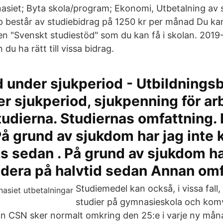
siet; Byta skola/program; Ekonomi, Utbetalning av 
älp består av studiebidrag på 1250 kr per månad Du k
en "Svenskt studiestöd" som du kan få i skolan. 2019
du ha rätt till vissa bidrag.
 under sjukperiod - Utbildnings
r sjukperiod, sjukpenning för ar
tudierna. Studiernas omfattning. 
På grund av sjukdom har jag inte 
ls sedan . På grund av sjukdom ha
udera på halvtid sedan Annan omf
Studiemedel kan också, i vissa fall,
studier på gymnasieskola och kom
n CSN sker normalt omkring den 25:e i varje ny måna T